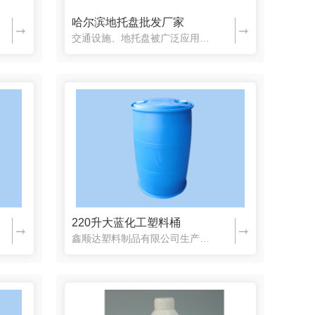
哈尔滨地托盘批发厂家
哈尔滨工程管
交通设施、地托盘被广泛应用在石油化工、食品、仓储物流、港口码头等运输领域，使用寿命比较长，涉及领域比较广，可重复使用，既 又不会造成污染，操作方便，深得用户喜爱，有需要的可以联系我们：0451-87...
220升大蓝化工塑料桶
鑫顺达塑料制品有限公司生产的220升大蓝桶有危险品包装许可证，不管是 方面还是质量方面都是有保障的，这也让很多客户多次购买220升大蓝桶，赢得了口碑及信赖，有需要的可以联系鑫顺达0451-87859...