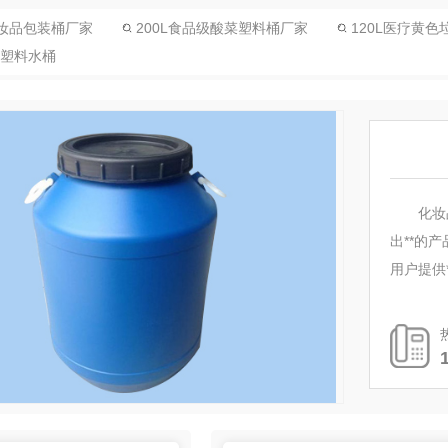
妆品包装桶厂家
200L食品级酸菜塑料桶厂家
120L医疗黄色
0L塑料水桶
化妆
出**的
用户提供
联系我们：0