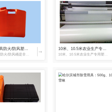
森林防火用具防火/防风塑料桶生产
10米、10.5米农业生产专用塑料薄膜
森林防火用具防火/防风桶是非常重要的一款工具，防火对于森林来讲是至关重要的，因此会需要一些防火防风设备，鑫顺达塑料制品有限公司专业从事塑料制品十几年，多年经验积累了大量客户，这和产品的质量与**的服务...
10米、10.5米农业生产专用塑料薄膜属于农膜类，专业在农业生产中使用，比如大棚等都会使用到，鑫顺达生产的塑料薄膜使用寿命比较长，质量有保障，价格也比较低廉，有需要的可以联系我们：0451-87859...