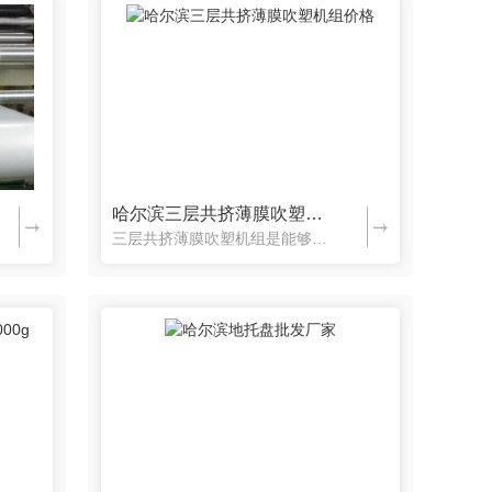
哈尔滨三层共挤薄膜吹塑机组价格
三层共挤薄膜吹塑机组是能够将不同的原材料通过操作后挤出形成的复合膜，共有三层薄膜，形成功能膜，可替换农用大棚膜所使用，除此之外，也可以用来做防水卷材和工业包装，有需要的可以联系鑫顺达塑料制品有限公司：...