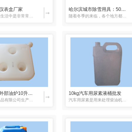
仪表盒厂家
哈尔滨城市除雪用具：500g、1000g雪锹
酸菜塑料桶厂家
120L医疗黄色垃圾桶价格
工具仪表盒在生活中是非常常见的，在很多地方都会使用到，使用起来也比较方便，非常耐用，耐磨损，使用寿命长，有需要的可以联系鑫顺达塑料制品有限公司：0451-87859444/89044999/82127...
随着冬季的来临，各个地方都需要清雪，除雪用具是必不可少的，鑫顺达塑料制品有限公司专业生产城市除雪用具：500g、1000g雪锹，为清雪带来了便利，有很多需要清雪的地区也会到鑫顺达购买城市除雪用具，这也...
哈尔滨汽车外部油炉10升塑料桶
10kg汽车用尿素液桶批发
鑫顺达塑料制品有限公司生产汽车外部油炉10升塑料桶等塑料制品，除此之外还有其他塑料制品，型号齐全、种类繁多，生产各种不同容量的塑料桶能够满足不同客户的使用需求，如果有需要的可以联系我们：0451-87...
汽车用尿素是用来处理柴油机尾气的一种还原剂，是需要储存专用的储存容器中，鑫顺达塑料制品有限公司生产的10kg汽车用尿素液桶是一款专用的储存容器，使用起来非常方便，有很多人都会回购，有需要的可以联系我们...