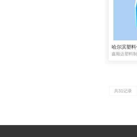
哈尔滨塑料
共31记录