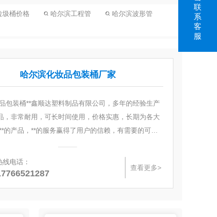
联
垃圾桶价格
哈尔滨工程管
哈尔滨波形管
系
客
服
哈尔滨化妆品包装桶厂家
品包装桶**鑫顺达塑料制品有限公司，多年的经验生产
产品，非常耐用，可长时间使用，价格实惠，长期为各大
**的产品，**的服务赢得了用户的信赖，有需要的可以
451-8785...
热线电话：
查看更多>
17766521287