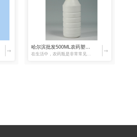
哈尔滨批发500ML农药塑料瓶
在生活中，农药瓶是非常常见的，尤其到了给田地打药的时候，农药瓶更多，有个别质量不好的农药瓶会出现漏的情况，不光会污染环境，还会危害我们，鑫顺达塑料制品有限公司生产的农药瓶质量可以保障，多年经验也积累了...