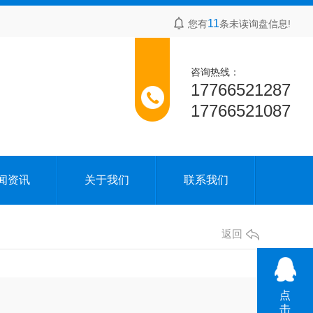
11
您有
条未读询盘信息!
咨询热线：
17766521287
17766521087
闻资讯
关于我们
联系我们
返回
点
击