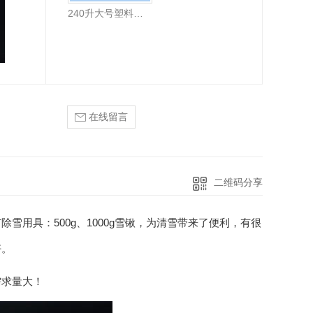
240升大号塑料垃圾桶
在线留言
二维码分享
用具：500g、1000g雪锹，为清雪带来了便利，有很
好。
需求量大！