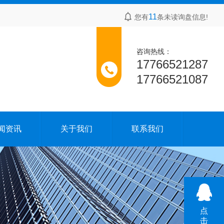
11
您有
条未读询盘信息!
咨询热线：
17766521287
17766521087
闻资讯
关于我们
联系我们
点
击