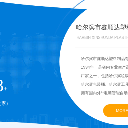
哈尔滨市鑫顺达塑
HARBIN XINSHUNDA PLASTI
哈尔滨市鑫顺达塑料制品
1994年，是省内专业生
厂家之一，包括哈尔滨垃
0
哈尔滨包装桶、哈尔滨工
+
拥有国内外**电脑智能自
塑机设备，生产快能耗低
（家）
制作1公斤至5吨PE类产
MORE
下的各种注塑产品，广泛
品、医疗卫生、五金、建