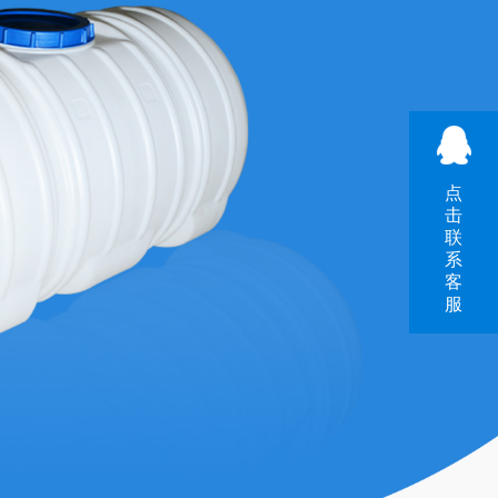
点
击
联
系
客
服