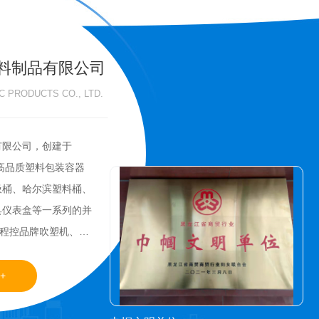
料制品有限公司
C PRODUCTS CO., LTD.
有限公司，创建于
产高品质塑料包装容器
圾桶、哈尔滨塑料桶、
具仪表盒等一系列的并
动程控品牌吹塑机、注
，质量高的产品，精工
品的吹塑容器和4千克以
+
用于石油、化工、食
筑、运输、汽车制造、