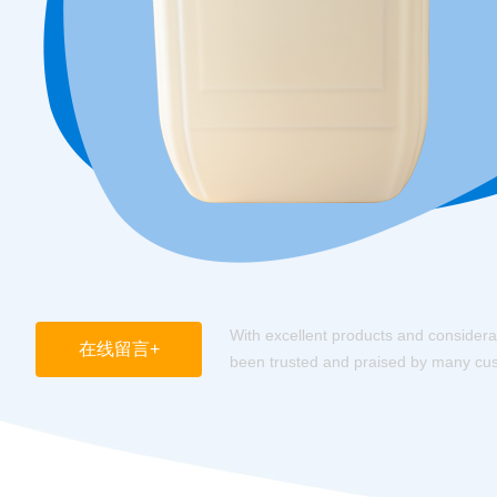
With excellent products and considerat
在线留言+
been trusted and praised by many cu