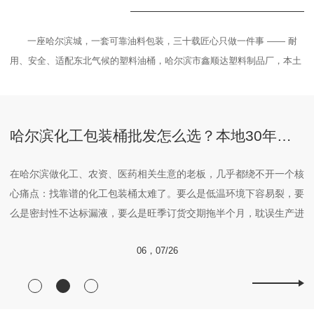
一座哈尔滨城，一套可靠油料包装，三十载匠心只做一件事 —— 耐
用、安全、适配东北气候的塑料油桶，哈尔滨市鑫顺达塑料制品厂，本土
用
自有生产线，用实打实的工艺，守护东北地区油品储运安全。
吹
品
货
塑料桶老厂，藏着半个东北化工圈的包装秘密
哈尔滨化工包装桶批发怎么选？本地30年老厂鑫顺达帮你少走弯路
桶批
在哈尔滨做化工、农资、医药相关生意的老板，几乎都绕不开一个核
蜂
心痛点：找靠谱的化工包装桶太难了。要么是低温环境下容易裂，要
么是密封性不达标漏液，要么是旺季订货交期拖半个月，耽误生产进
度。很多人跑遍本地批发市场，.后才发现，真正能一站式解决所有
06，07/26
需求的，是深耕东北市场30多年的鑫顺达塑料桶厂家。