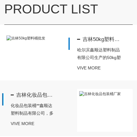
PRODUCT LIST
吉林50kg塑料桶批发
哈尔滨鑫顺达塑料制品
有限公司生产的50kg塑
料桶，具有抗腐蚀**无
VIVE MORE
味的优势，因为我们设
计的塑料桶具有把手，
方便搬运赢得了很多客
吉林化妆品包装桶厂家
户的喜爱，有需要的可
以联系我们：0451-
化妆品包装桶**鑫顺达
87859444/8904499...
塑料制品有限公司，多
年的经验生产出**的产
VIVE MORE
品，非常耐用，可长时
间使用，价格实惠，长