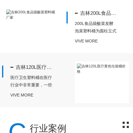
期为各大用户提供**的
吉林200L食品级酸菜塑料桶厂家
产品，**的服务赢得了
用户的信赖，有需要的
200L食品级酸菜发酵
可以联系我们：0451-
泡菜塑料桶为圆柱立式
8785...
平底敞口设计，底小口
VIVE MORE
大，方便搬运、堆叠存
放。圆桶无焊缝、一次
成型、耐酸碱、耐碰
吉林120L医疗黄色垃圾桶价格
撞、耐高温(80℃)、耐
冷冻(-30℃)、内外光
医疗卫生塑料桶在医疗
滑、抗强震、防紫外线
行业中非常重要，一些
照射，符合食...
医疗废物都会扔到医疗
VIVE MORE
卫生塑料桶中，为了避
免和普通废物混在一
起，所以医疗废物都会
C
有专用的医疗卫生塑料
行业案例
桶，有需要的可以联系