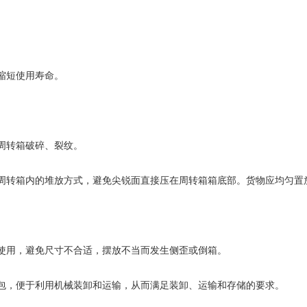
，缩短使用寿命。
。
周转箱破碎、裂纹。
周转箱内的堆放方式，避免尖锐面直接压在周转箱箱底部。货物应均匀置
盘使用，避免尺寸不合适，摆放不当而发生侧歪或倒箱。
包，便于利用机械装卸和运输，从而满足装卸、运输和存储的要求。