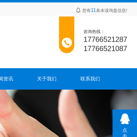
11
您有
条未读询盘信息!
咨询热线：
17766521287
17766521087
闻资讯
关于我们
联系我们
点
击