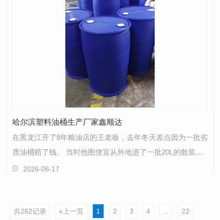
哈尔滨塑料油桶生产厂家鑫顺达
在黑龙江开了8年粮油店的王老板，去年冬天差点因为一批劣
质油桶赔了钱。 当时他图便宜从外地进了一批20L的散装大
豆油桶，刚拉回来放在店门口的空地上，赶上哈尔滨…
2026-06-17
共262记录
«上一页
1
2
3
4
...
22