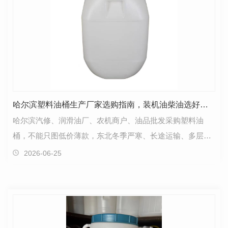
哈尔滨塑料油桶生产厂家选购指南，装机油柴油选好桶，本地源头认准鑫顺达
哈尔滨汽修、润滑油厂、农机商户、油品批发采购塑料油
桶，不能只图低价薄款，东北冬季严寒、长途运输、多层堆
码，油桶材质、壁厚、密封、耐低温、耐油性直接决定安…
2026-06-25