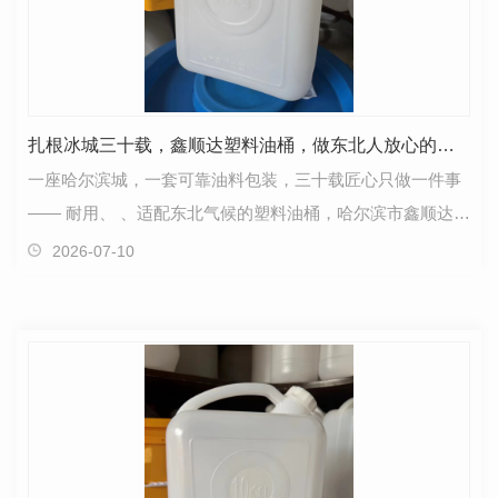
扎根冰城三十载，鑫顺达塑料油桶，做东北人放心的包装容器
一座哈尔滨城，一套可靠油料包装，三十载匠心只做一件事
—— 耐用、 、适配东北气候的塑料油桶，哈尔滨市鑫顺达塑
料制品厂，本土自有生产线，用实打实的工艺，…
2026-07-10