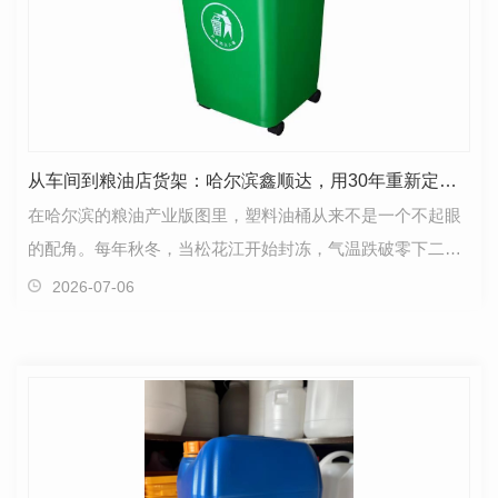
从车间到粮油店货架：哈尔滨鑫顺达，用30年重新定义东北塑料油桶的耐冻标准
在哈尔滨的粮油产业版图里，塑料油桶从来不是一个不起眼
的配角。每年秋冬，当松花江开始封冻，气温跌破零下二十
摄氏度时，全黑龙江省数千家粮油厂、上万家粮油店的…
2026-07-06