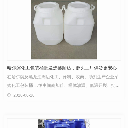
哈尔滨化工包装桶批发选鑫顺达，源头工厂供货更安心
在哈尔滨及黑龙江周边化工、涂料、农药、助剂生产企业采
购化工包装桶，.怕中间商加价、桶体渗漏、低温开裂、批量
供货不稳定。深耕哈尔滨近三十年的鑫顺达塑料桶，…
2026-06-18