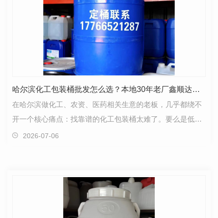
哈尔滨化工包装桶批发怎么选？本地30年老厂鑫顺达帮你少走弯路
在哈尔滨做化工、农资、医药相关生意的老板，几乎都绕不
开一个核心痛点：找靠谱的化工包装桶太难了。要么是低温
环境下容易裂，要么是密封性不达标漏液，要么是旺季…
2026-07-06