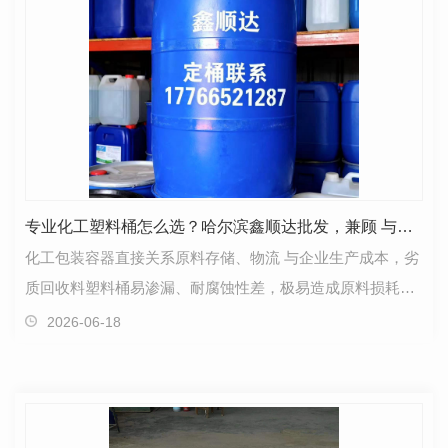
专业化工塑料桶怎么选？哈尔滨鑫顺达批发，兼顾 与性价比
化工包装容器直接关系原料存储、物流 与企业生产成本，劣
质回收料塑料桶易渗漏、耐腐蚀性差，极易造成原料损耗、
隐患，哈尔滨企业采购化工桶批发，优先选本…
2026-06-18