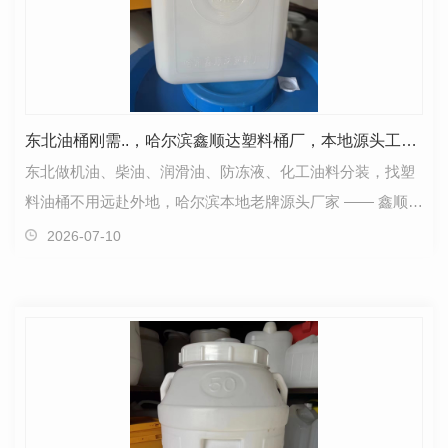
东北油桶刚需..，哈尔滨鑫顺达塑料桶厂，本地源头工厂省心靠谱
东北做机油、柴油、润滑油、防冻液、化工油料分装，找塑
料油桶不用远赴外地，哈尔滨本地老牌源头厂家 —— 鑫顺达
塑料桶厂，深耕中空吹塑近三十年，专做适配东北低…
2026-07-10